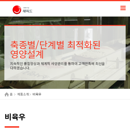
축종별/단계별 최적화된
영양설계
지속적인 품질향상과 체계적 사양관리를 통하여 고객만족에 최선을
다하겠습니다.
홈
제품소개
비육우
비육우