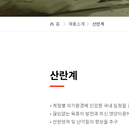
홈
제품소개
산란계
산란계
• 계절별 외기환경에 민감한 국내 실정을
• 끊임없는 육종의 발전과 최신 영양이론
• 산란성적 및 난각질의 향상을 추구