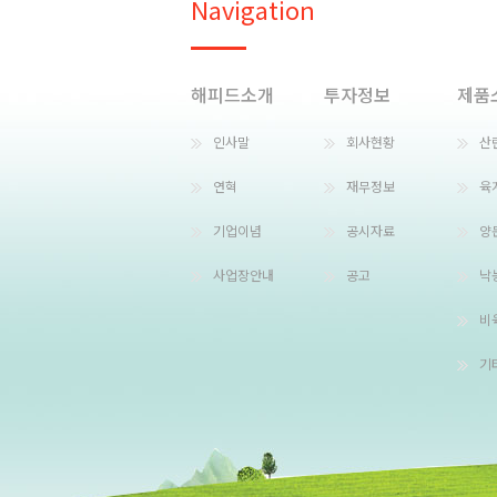
Navigation
해피드소개
투자정보
제품
인사말
회사현황
산
연혁
재무정보
육
기업이념
공시자료
양
사업장안내
공고
낙
비
기