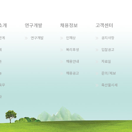
소개
연구개발
채용정보
고객센터
란계
연구개발
인재상
공지사항
계
복리후생
입찰공고
돈
채용안내
자료실
농
채용공고
문의/제보
육우
축산물시세
타