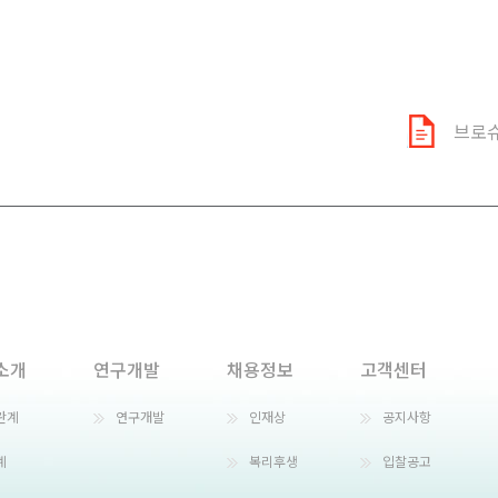
브로
소개
연구개발
채용정보
고객센터
란계
연구개발
인재상
공지사항
계
복리후생
입찰공고