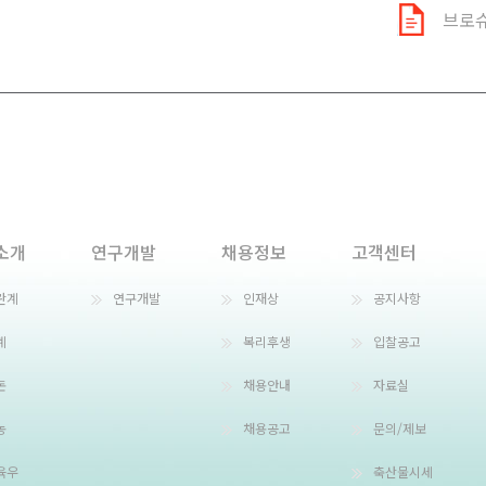
브로
소개
연구개발
채용정보
고객센터
란계
연구개발
인재상
공지사항
계
복리후생
입찰공고
돈
채용안내
자료실
농
채용공고
문의/제보
육우
축산물시세