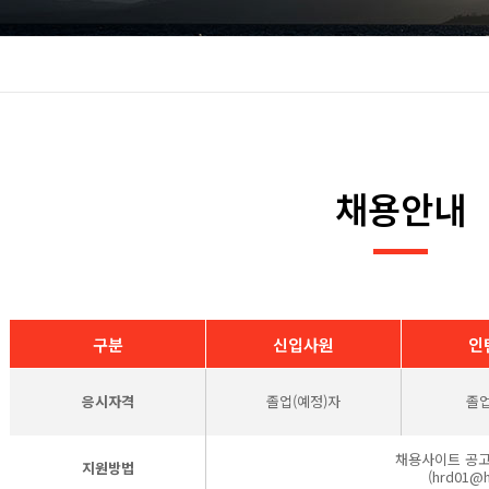
채용안내
구분
신입사원
인
응시자격
졸업(예정)자
졸
채용사이트 공고
지원방법
(hrd01@