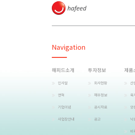
Navigation
해피드소개
투자정보
제품
인사말
회사현황
산
연혁
재무정보
육
기업이념
공시자료
양
사업장안내
공고
낙
비